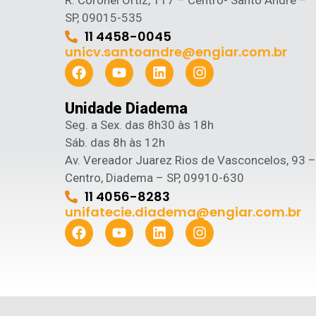
R. Coronel Ortiz, 117 – Centro- Santo André –
SP, 09015-535
11 4458-0045
unicv.santoandre@engiar.com.br
Unidade Diadema
Seg. a Sex. das 8h30 às 18h
Sáb. das 8h às 12h
Av. Vereador Juarez Rios de Vasconcelos, 93 –
Centro, Diadema – SP, 09910-630
11 4056-8283
unifatecie.diadema@engiar.com.br