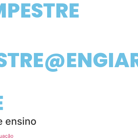
MPESTRE
STRE@ENGIA
E
e ensino
uação