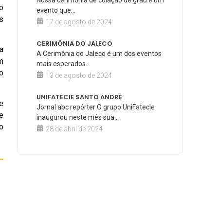
Nossa cerimônia de colação de grau é um
o
evento que...
s
17 de agosto de 2024
CERIMÔNIA DO JALECO
a
A Cerimônia do Jaleco é um dos eventos
m
mais esperados...
o
13 de agosto de 2024
UNIFATECIE SANTO ANDRÉ
e
Jornal abc repórter O grupo UniFatecie
e
inaugurou neste mês sua...
o
28 de abril de 2024