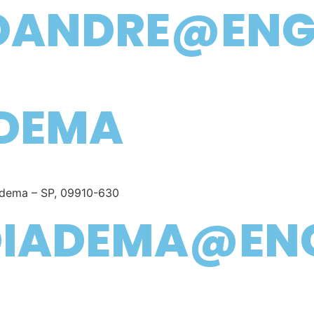
OANDRE@ENG
ADEMA
iadema – SP, 09910-630
.DIADEMA@EN