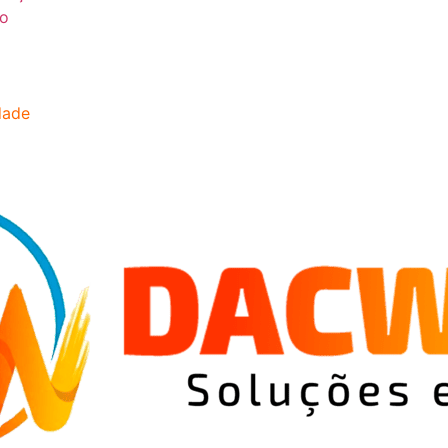
o
idade